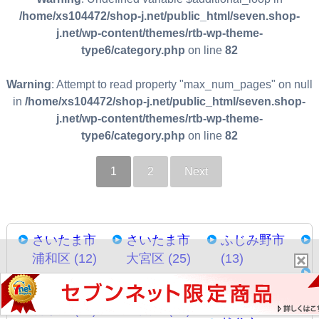
/home/xs104472/shop-j.net/public_html/seven.shop-
j.net/wp-content/themes/rtb-wp-theme-
type6/category.php
on line
82
Warning
: Attempt to read property "max_num_pages" on null
in
/home/xs104472/shop-j.net/public_html/seven.shop-
j.net/wp-content/themes/rtb-wp-theme-
type6/category.php
on line
82
1
2
Next
さいたま市
さいたま市
ふじみ野市
浦和区 (12)
大宮区 (25)
(13)
さいたま市
さいたま市
羽生市 (11)
岩槻区 (17)
中央区 (18)