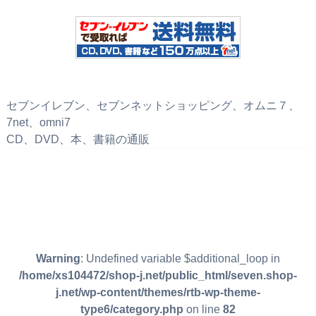
セブンイレブン、セブンネットショッピング、オムニ７、
7net、omni7
CD、DVD、本、書籍の通販
Warning
: Undefined variable $additional_loop in
/home/xs104472/shop-j.net/public_html/seven.shop-
j.net/wp-content/themes/rtb-wp-theme-
type6/category.php
on line
82