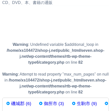
CD、DVD、本、書籍の通販
Warning
: Undefined variable $additional_loop in
/home/xs104472/shop-j.net/public_html/seven.shop-
j.net/wp-content/themes/rtb-wp-theme-
type6/category.php
on line
82
Warning
: Attempt to read property "max_num_pages" on null
in
/home/xs104472/shop-j.net/public_html/seven.shop-
j.net/wp-content/themes/rtb-wp-theme-
type6/category.php
on line
82
磯城郡 (6)
御所市 (3)
生駒市 (9)