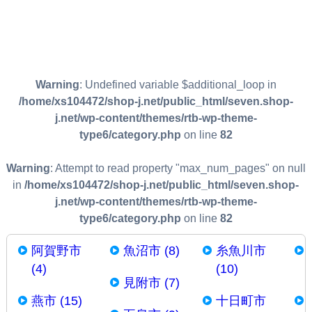
Warning
: Undefined variable $additional_loop in
/home/xs104472/shop-j.net/public_html/seven.shop-
j.net/wp-content/themes/rtb-wp-theme-
type6/category.php
on line
82
Warning
: Attempt to read property "max_num_pages" on null
in
/home/xs104472/shop-j.net/public_html/seven.shop-
j.net/wp-content/themes/rtb-wp-theme-
type6/category.php
on line
82
阿賀野市
魚沼市 (8)
糸魚川市
(4)
(10)
見附市 (7)
燕市 (15)
十日町市