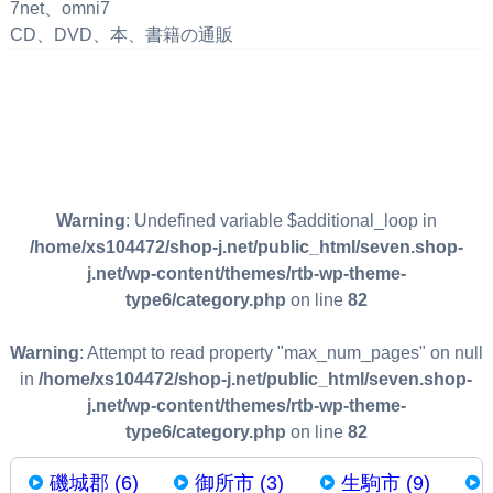
7net、omni7
CD、DVD、本、書籍の通販
Warning
: Undefined variable $additional_loop in
/home/xs104472/shop-j.net/public_html/seven.shop-
j.net/wp-content/themes/rtb-wp-theme-
type6/category.php
on line
82
Warning
: Attempt to read property "max_num_pages" on null
in
/home/xs104472/shop-j.net/public_html/seven.shop-
j.net/wp-content/themes/rtb-wp-theme-
type6/category.php
on line
82
磯城郡 (6)
御所市 (3)
生駒市 (9)