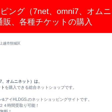
ング（7net、omni7、オム
ト通販、各種チケットの購入
上越市頸城区
i7、オムニネット）は、
ット
を購入できる総合ネットショップです。
&アイHLDGS.のネットショッピングサイトです。
２４時間受取り可能！
料無料！