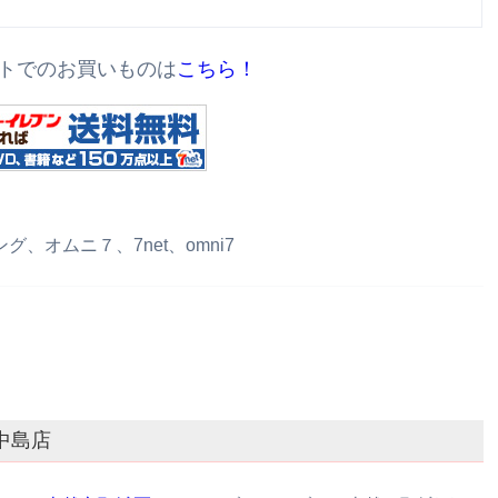
トでのお買いものは
こちら！
オムニ７、7net、omni7
中島店