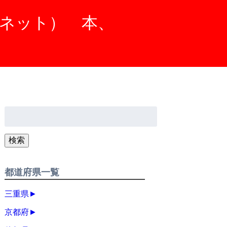
ニネット） 本、
検
索:
検索
都道府県一覧
三重県
►
京都府
►