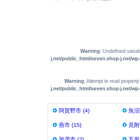
Warning
: Undefined varia
j.net/public_html/seven.shop-j.net/w
Warning
: Attempt to read proper
j.net/public_html/seven.shop-j.net/w
阿賀野市 (4)
魚沼市
燕市 (15)
見附市
加茂市 (2)
五泉市