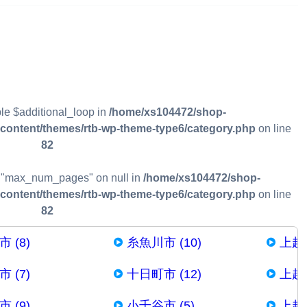
ble $additional_loop in
/home/xs104472/shop-
p-content/themes/rtb-wp-theme-type6/category.php
on line
82
ty "max_num_pages" on null in
/home/xs104472/shop-
p-content/themes/rtb-wp-theme-type6/category.php
on line
82
 (8)
糸魚川市 (10)
上越
 (7)
十日町市 (12)
上越
 (9)
小千谷市 (5)
上越