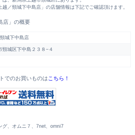
上越／頸城下中島店」の店舗情報は下記でご確認頂けます。
島店」の概要
頸城下中島店
上越市頸城区下中島２３８−４
トでのお買いものは
こちら！
オムニ７、7net、omni7