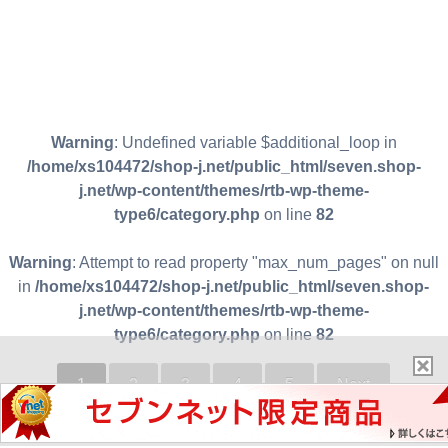
Warning
: Undefined variable $additional_loop in
/home/xs104472/shop-j.net/public_html/seven.shop-
j.net/wp-content/themes/rtb-wp-theme-
type6/category.php
on line
82
Warning
: Attempt to read property "max_num_pages" on null
in
/home/xs104472/shop-j.net/public_html/seven.shop-
j.net/wp-content/themes/rtb-wp-theme-
type6/category.php
on line
82
1
2
3
4
5
Next