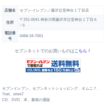
店舗名
セブン‐イレブン／藤沢辻堂神台１丁目店
〒251-0041 神奈川県藤沢市辻堂神台１丁目６
住所
−５
電話番
0466-34-7001
号
セブンネットでのお買いものは
こちら！
セブンイレブン、セブンネットショッピング、オムニ７、
7net、omni7
CD、DVD、本、書籍の通販