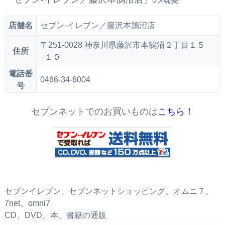
店舗名
セブン‐イレブン／藤沢本鵠沼店
〒251-0028 神奈川県藤沢市本鵠沼２丁目１５
住所
−１０
電話番
0466-34-6004
号
セブンネットでのお買いものは
こちら！
セブンイレブン、セブンネットショッピング、オムニ７、
7net、omni7
CD、DVD、本、書籍の通販