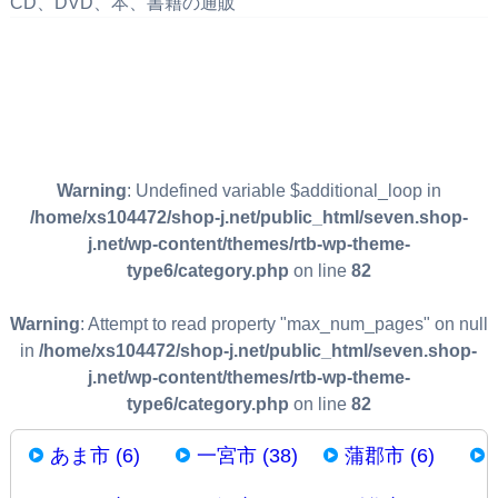
CD、DVD、本、書籍の通販
Warning
: Undefined variable $additional_loop in
/home/xs104472/shop-j.net/public_html/seven.shop-
j.net/wp-content/themes/rtb-wp-theme-
type6/category.php
on line
82
Warning
: Attempt to read property "max_num_pages" on null
in
/home/xs104472/shop-j.net/public_html/seven.shop-
j.net/wp-content/themes/rtb-wp-theme-
type6/category.php
on line
82
あま市 (6)
一宮市 (38)
蒲郡市 (6)