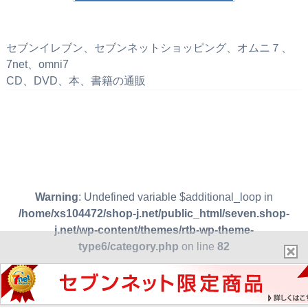
セブンイレブン、セブンネットショッピング、オムニ７、
7net、omni7
CD、DVD、本、書籍の通販
Warning
: Undefined variable $additional_loop in
/home/xs104472/shop-j.net/public_html/seven.shop-
j.net/wp-content/themes/rtb-wp-theme-
type6/category.php
on line
82
Warning
: Attempt to read property "max_num_pages" on null
in
/home/xs104472/shop-j.net/public_html/seven.shop-