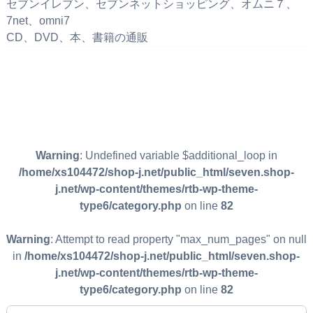
セブンイレブン、セブンネットショッピング、オムニ７、
7net、omni7
CD、DVD、本、書籍の通販
Warning
: Undefined variable $additional_loop in
/home/xs104472/shop-j.net/public_html/seven.shop-
j.net/wp-content/themes/rtb-wp-theme-
type6/category.php
on line
82
Warning
: Attempt to read property "max_num_pages" on null
in
/home/xs104472/shop-j.net/public_html/seven.shop-
j.net/wp-content/themes/rtb-wp-theme-
type6/category.php
on line
82