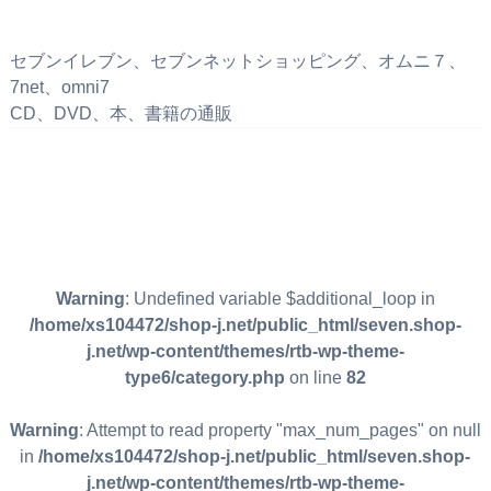
セブンイレブン、セブンネットショッピング、オムニ７、
7net、omni7
CD、DVD、本、書籍の通販
Warning
: Undefined variable $additional_loop in
/home/xs104472/shop-j.net/public_html/seven.shop-
j.net/wp-content/themes/rtb-wp-theme-
type6/category.php
on line
82
Warning
: Attempt to read property "max_num_pages" on null
in
/home/xs104472/shop-j.net/public_html/seven.shop-
j.net/wp-content/themes/rtb-wp-theme-