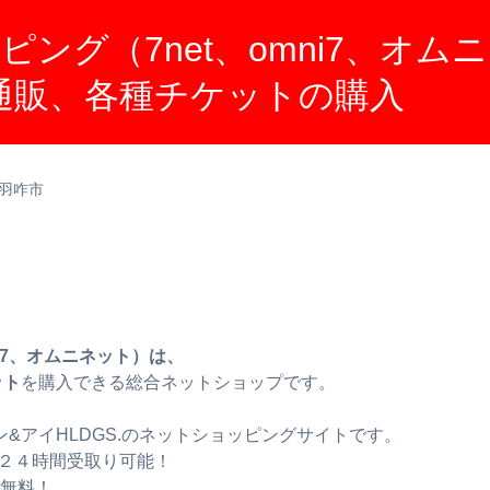
ング（7net、omni7、オム
ト通販、各種チケットの購入
羽咋市
i7、オムニネット）は、
ット
を購入できる総合ネットショップです。
&アイHLDGS.のネットショッピングサイトです。
２４時間受取り可能！
料無料！