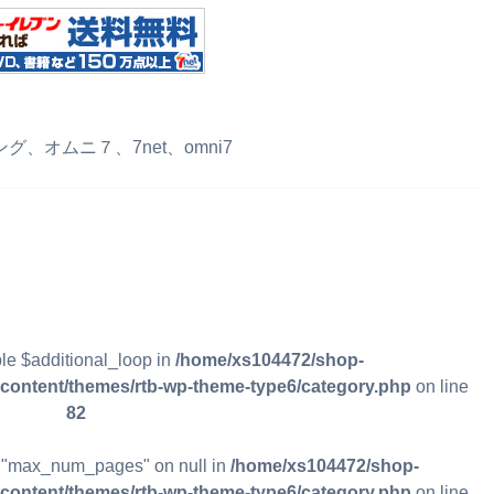
オムニ７、7net、omni7
ble $additional_loop in
/home/xs104472/shop-
p-content/themes/rtb-wp-theme-type6/category.php
on line
82
ty "max_num_pages" on null in
/home/xs104472/shop-
p-content/themes/rtb-wp-theme-type6/category.php
on line