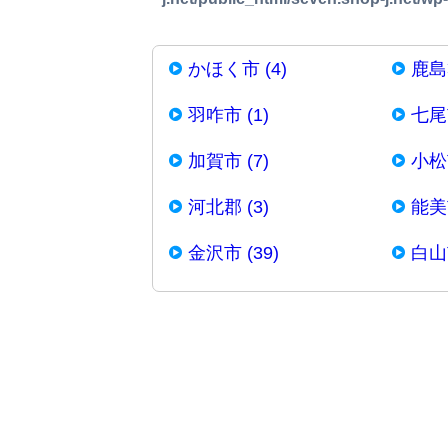
かほく市 (4)
鹿島郡
羽咋市 (1)
七尾市
加賀市 (7)
小松市
河北郡 (3)
能美市
金沢市 (39)
白山市