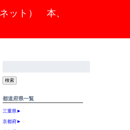
ニネット） 本、
検
索:
検索
都道府県一覧
三重県
►
京都府
►