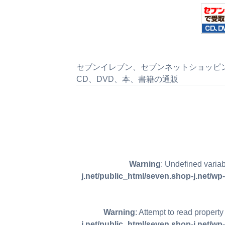
セブンイレブン、セブンネットショッピング、
CD、DVD、本、書籍の通販
Warning
: Undefined varia
j.net/public_html/seven.shop-j.net/w
Warning
: Attempt to read proper
j.net/public_html/seven.shop-j.net/w