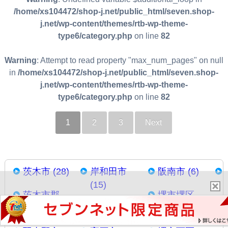
/home/xs104472/shop-j.net/public_html/seven.shop-
j.net/wp-content/themes/rtb-wp-theme-
type6/category.php
on line
82
Warning
: Attempt to read property "max_num_pages" on null
in
/home/xs104472/shop-j.net/public_html/seven.shop-
j.net/wp-content/themes/rtb-wp-theme-
type6/category.php
on line
82
1
2
3
Next
茨木市 (28)
岸和田市
阪南市 (6)
(15)
茨木市郡
堺市堺区
(1)
交野市 (5)
(20)