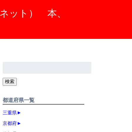
ニネット） 本、
検
索:
検索
都道府県一覧
三重県
►
京都府
►