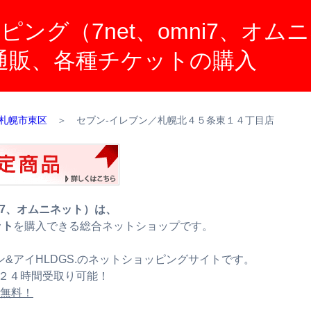
ング（7net、omni7、オム
ト通販、各種チケットの購入
札幌市東区
＞
セブン‐イレブン／札幌北４５条東１４丁目店
i7、オムニネット）は、
ット
を購入できる総合ネットショップです。
&アイHLDGS.のネットショッピングサイトです。
２４時間受取り可能！
料無料！