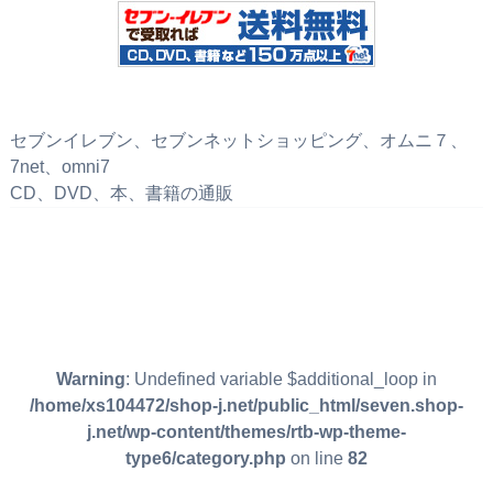
セブンイレブン、セブンネットショッピング、オムニ７、
7net、omni7
CD、DVD、本、書籍の通販
Warning
: Undefined variable $additional_loop in
/home/xs104472/shop-j.net/public_html/seven.shop-
j.net/wp-content/themes/rtb-wp-theme-
type6/category.php
on line
82