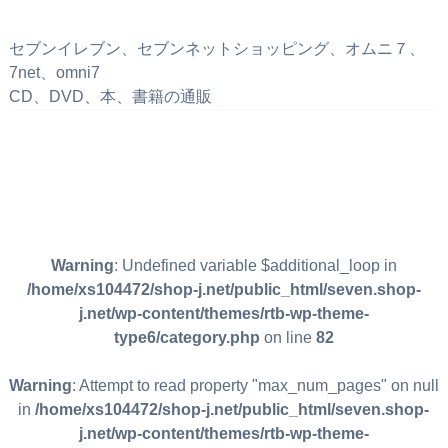
セブンイレブン、セブンネットショッピング、オムニ７、
7net、omni7
CD、DVD、本、書籍の通販
Warning
: Undefined variable $additional_loop in
/home/xs104472/shop-j.net/public_html/seven.shop-
j.net/wp-content/themes/rtb-wp-theme-
type6/category.php
on line
82
Warning
: Attempt to read property "max_num_pages" on null
in
/home/xs104472/shop-j.net/public_html/seven.shop-
j.net/wp-content/themes/rtb-wp-theme-