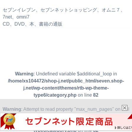
セブンイレブン、セブンネットショッピング、オムニ７、
7net、omni7
CD、DVD、本、書籍の通販
Warning
: Undefined variable $additional_loop in
/home/xs104472/shop-j.net/public_html/seven.shop-
j.net/wp-content/themes/rtb-wp-theme-
type6/category.php
on line
82
Warning
: Attempt to read property "max_num_pages" on null
in
/home/xs104472/shop-j.net/public_html/seven.shop-
j.net/wp-content/themes/rtb-wp-theme-
type6/category.php
on line
82