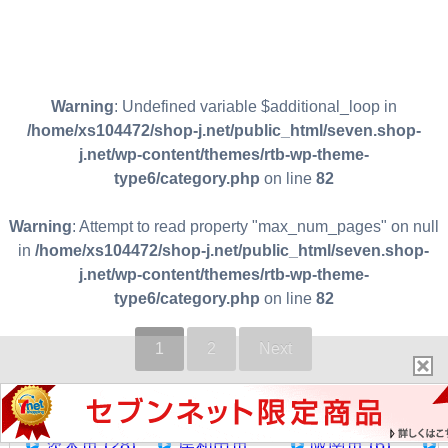
Warning
: Undefined variable $additional_loop in
/home/xs104472/shop-j.net/public_html/seven.shop-
j.net/wp-content/themes/rtb-wp-theme-
type6/category.php
on line
82
Warning
: Attempt to read property "max_num_pages" on null
in
/home/xs104472/shop-j.net/public_html/seven.shop-
j.net/wp-content/themes/rtb-wp-theme-
type6/category.php
on line
82
1
2
Next
茨木市 (28)
岸和田市
阪南市 (6)