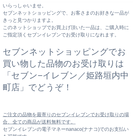
いらっしゃいませ。
セブンネットショッピングで、お客さまのお好きな一品が
きっと見つかりますよ。
このネットショップでお買上げ頂いた一品は、ご購入時に
ご指定頂くセブンイレブンでお受け取りになれます。
セブンネットショッピングでお
買い物した品物のお受け取りは
「セブン−イレブン／姫路垣内中
町店」でどうぞ！
ご注文の品物を最寄りのセブンイレブンでお受け取りの場
合、全ての商品が送料無料です。
セブンイレブンの電子マネーnanaco(ナナコ)でのお支払い