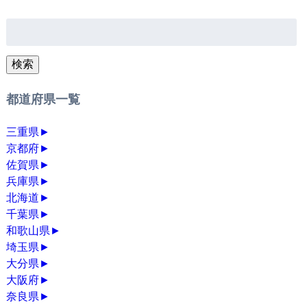
検
索:
検索
都道府県一覧
三重県
►
京都府
►
佐賀県
►
兵庫県
►
北海道
►
千葉県
►
和歌山県
►
埼玉県
►
大分県
►
大阪府
►
奈良県
►