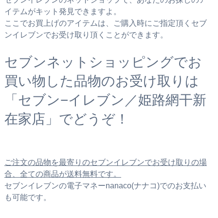
イテムがキット発見できますよ。
ここでお買上げのアイテムは、ご購入時にご指定頂くセブ
ンイレブンでお受け取り頂くことができます。
セブンネットショッピングでお
買い物した品物のお受け取りは
「セブン−イレブン／姫路網干新
在家店」でどうぞ！
ご注文の品物を最寄りのセブンイレブンでお受け取りの場
合、全ての商品が送料無料です。
セブンイレブンの電子マネーnanaco(ナナコ)でのお支払い
も可能です。