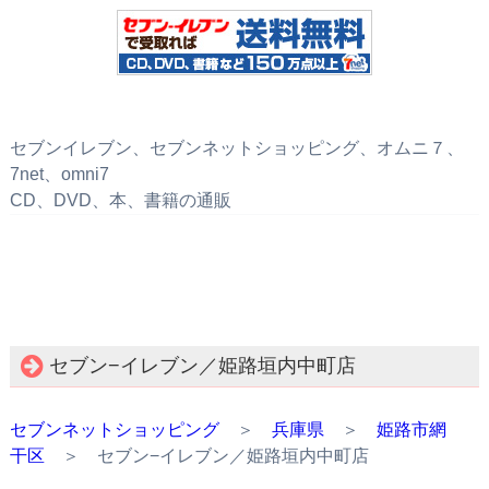
セブンイレブン、セブンネットショッピング、オムニ７、
7net、omni7
CD、DVD、本、書籍の通販
セブン−イレブン／姫路垣内中町店
セブンネットショッピング
＞
兵庫県
＞
姫路市網
干区
＞ セブン−イレブン／姫路垣内中町店