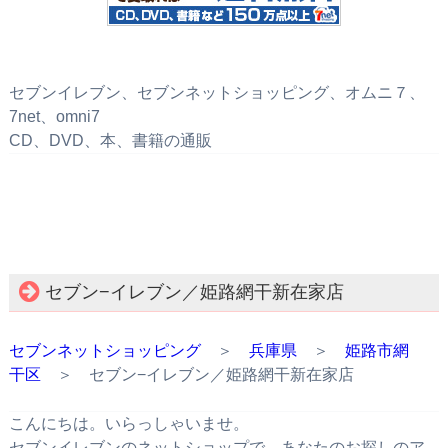
セブンイレブン、セブンネットショッピング、オムニ７、
7net、omni7
CD、DVD、本、書籍の通販
セブン−イレブン／姫路網干新在家店
セブンネットショッピング
＞
兵庫県
＞
姫路市網
干区
＞ セブン−イレブン／姫路網干新在家店
こんにちは。いらっしゃいませ。
セブンイレブンのネットショップで、あなたのお探しのア