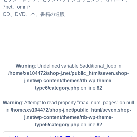
7net、omni7
CD、DVD、本、書籍の通販
Warning
: Undefined variable $additional_loop in
/home/xs104472/shop-j.net/public_html/seven.shop-
j.net/wp-content/themes/rtb-wp-theme-
type6/category.php
on line
82
Warning
: Attempt to read property "max_num_pages" on null
in
/home/xs104472/shop-j.net/public_html/seven.shop-
j.net/wp-content/themes/rtb-wp-theme-
type6/category.php
on line
82